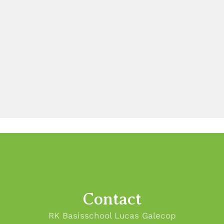
Contact
RK Basisschool Lucas Galecop