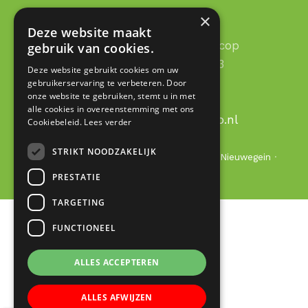
Contact
×
Deze website maakt
RK Basisschool Lucas Galecop
gebruik van cookies.
Aert de Gelderhage 1 - 3
Deze website gebruikt cookies om uw
3437 KB Nieuwegein
gebruikerservaring te verbeteren. Door
onze website te gebruiken, stemt u in met
030 – 60 377 49
alle cookies in overeenstemming met ons
Email:
info@lucas-galecop.nl
Cookiebeleid.
Lees verder
STRIKT NOODZAKELIJK
© Copyright 2020 - 2026
Lucas Galecop Nieuwegein
·
All rights reserved
PRESTATIE
TARGETING
FUNCTIONEEL
ALLES ACCEPTEREN
ALLES AFWIJZEN