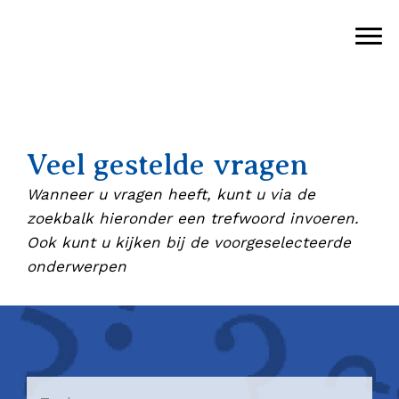
De Vreedzame School
Lucas Galecop Nieuwegein
Door
naar
Tog
de
hoofd
inhoud
eader
echts
Veel gestelde vragen
Wanneer u vragen heeft, kunt u via de
zoekbalk hieronder een trefwoord invoeren.
Ook kunt u kijken bij de voorgeselecteerde
onderwerpen