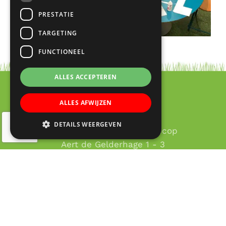
PRESTATIE
TARGETING
FUNCTIONEEL
ALLES ACCEPTEREN
ALLES AFWIJZEN
Contact
DETAILS WEERGEVEN
RK Basisschool Lucas Galecop
Aert de Gelderhage 1 - 3
3437 KB Nieuwegein
030 – 60 377 49
Email:
info@lucas-galecop.nl
© Copyright 2020 - 2026
Lucas Galecop Nieuwegein
·
All rights reserved