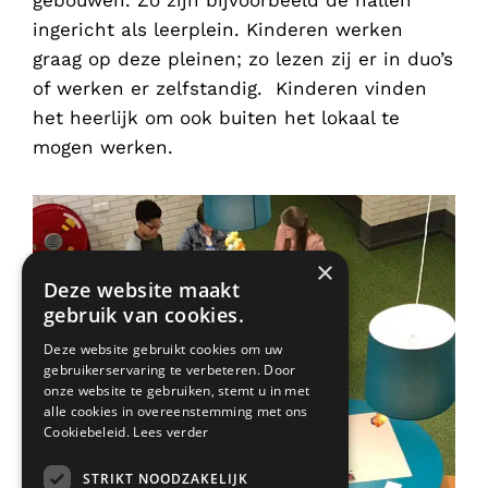
gebouwen. Zo zijn bijvoorbeeld de hallen
ingericht als leerplein. Kinderen werken
graag op deze pleinen; zo lezen zij er in duo’s
of werken er zelfstandig. Kinderen vinden
het heerlijk om ook buiten het lokaal te
mogen werken.
×
Deze website maakt
gebruik van cookies.
Deze website gebruikt cookies om uw
gebruikerservaring te verbeteren. Door
onze website te gebruiken, stemt u in met
alle cookies in overeenstemming met ons
Cookiebeleid.
Lees verder
STRIKT NOODZAKELIJK