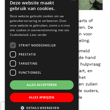
Deze website maakt
gebruik van cookies.
Deze website gebruikt cookies om uw
Kinderen kunnen ook door de huisarts of
gebruikerservaring te verbeteren. Door
onze website te gebruiken, stemt u in met
specialist naar ons worden verwezen. De
alle cookies in overeenstemming met ons
ouders melden het kind bij ons aan voor
Cookiebeleid.
Lees verder
kinderfysiotherapeutische behandeling.
STRIKT NOODZAKELIJK
Ieder kind dat bij ons wordt aangemeld
PRESTATIE
wordt uitgebreid onderzocht. Aan de hand
TARGETING
van de onderzoeksgegevens en de hulpvraag
brengen we de problematiek in kaart, en
FUNCTIONEEL
bespreken we met de ouders wat het
behandelplan en de behandeldoelen zullen
ALLES ACCEPTEREN
zijn. We brengen, na overleg met de ouders,
verslag uit naar de leerkracht en de
ALLES AFWIJZEN
huisarts/specialist.
DETAILS WEERGEVEN