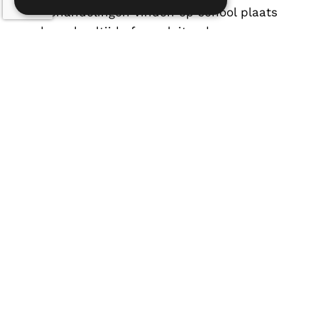
De behandelingen vinden op school plaats
onder schooltijd of aansluitend aan
schooltijd.
De behandelingen worden door de
ziektekostenverzekeraar vergoed. Alle
kinderen zijn voor 18 behandelingen
verzekerd uit de basisverzekering. Voor meer
informatie kunt u ook op onze website
kijken:
www.kinderfysiotherapeutischcentru
m-nieuwegein.nl
Contact