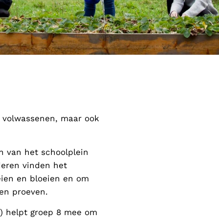
or volwassenen, maar ook
n van het schoolplein
deren vinden het
eien en bloeien en om
en proeven.
i) helpt groep 8 mee om