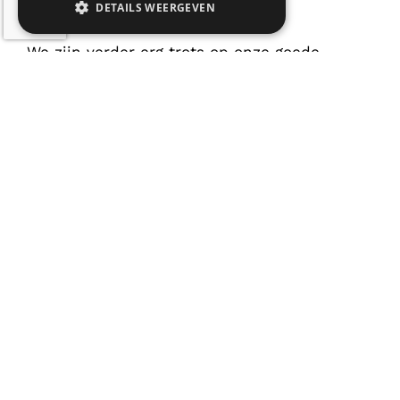
DETAILS WEERGEVEN
krachtig netwerk.
We zijn verder erg trots op onze goede
medezeggenschapsraad, actieve
oudervereniging en betrokken
leerlingenparlement!