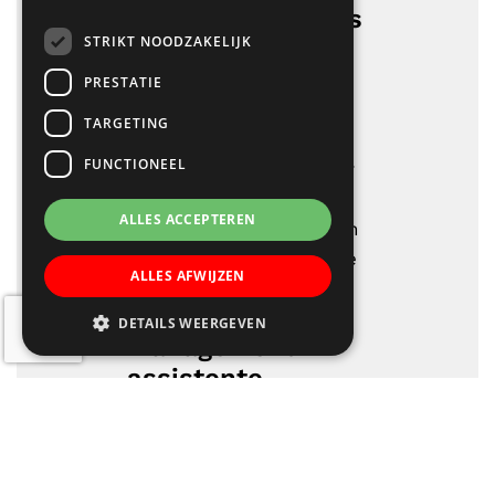
Verder kent Lucas
STRIKT NOODZAKELIJK
Galecop
ICT-coördinator,
PRESTATIE
rekencoördinator,
TARGETING
taalcoördinator, cultuur
FUNCTIONEEL
coördinator, coördinator
sociale veiligheid, een
ALLES ACCEPTEREN
gedragsspecialist en een
specialist meerbegaafde
ALLES AFWIJZEN
leerlingen.
DETAILS WEERGEVEN
Management
assistente
De management
assistente is
verantwoordelijk voor de