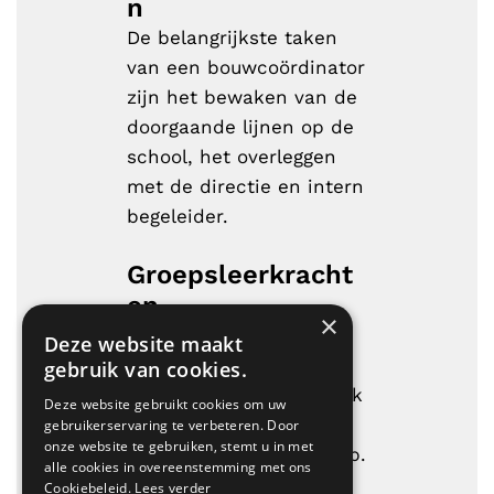
n
De belangrijkste taken
van een bouwcoördinator
zijn het bewaken van de
doorgaande lijnen op de
school, het overleggen
met de directie en intern
begeleider.
Groepsleerkracht
en
×
Onze leerkrachten zijn
Deze website maakt
alleen, of met zijn
gebruik van cookies.
tweeën, verantwoordelijk
Deze website gebruikt cookies om uw
voor het lesgeven en de
gebruikerservaring te verbeteren. Door
onze website te gebruiken, stemt u in met
begeleiding van de groep.
alle cookies in overeenstemming met ons
Cookiebeleid.
Lees verder