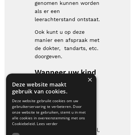
genomen kunnen worden
als er een
leerachterstand ontstaat.
Ook kunt u op deze
manier een afspraak met
de dokter, tandarts, etc.
doorgeven.
Wanneer uw kind
×
te laat op school
Deze website maakt
komt
gebruik van cookies.
Wij vinden het erg
Deze website gebruikt cookies om uw
belangrijk dat alle
gebruikerservaring te verbeteren. Door
onze website te gebruiken, stemt u in met
kinderen om 08.30 uur
alle cookies in overeenstemming met ons
op school zijn. Is een
Cookiebeleid.
Lees verder
leerling te laat op school,