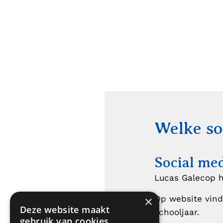
Welke so
Social me
Lucas Galecop h
×
Op website vind
Deze website maakt
schooljaar.
gebruik van cookies.