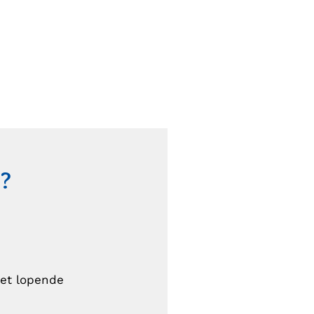
?
het lopende