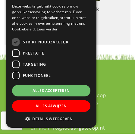
Deze website gebruikt cookies om uw
Geplaatst onder Home-Ik
gebruikerservaring te verbeteren. Door
leer
onze website te gebruiken, stemt u in met
alle cookies in overeenstemming met ons
Cookiebeleid.
Lees verder
STRIKT NOODZAKELIJK
PRESTATIE
TARGETING
FUNCTIONEEL
Contact
ALLES ACCEPTEREN
RK Basisschool Lucas Galecop
Aert de Gelderhage 1 - 3
ALLES AFWIJZEN
3437 KB Nieuwegein
DETAILS WEERGEVEN
030 – 60 377 49
Email:
info@lucas-galecop.nl