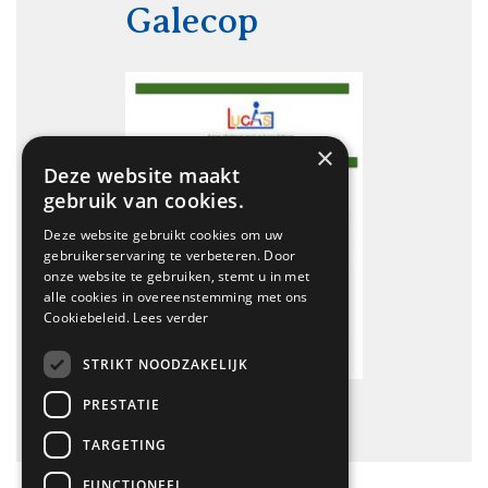
Galecop
×
Deze website maakt
gebruik van cookies.
Deze website gebruikt cookies om uw
gebruikerservaring te verbeteren. Door
onze website te gebruiken, stemt u in met
alle cookies in overeenstemming met ons
Cookiebeleid.
Lees verder
STRIKT NOODZAKELIJK
PRESTATIE
TARGETING
FUNCTIONEEL