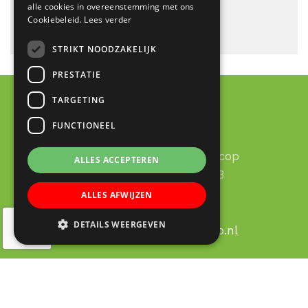
alle cookies in overeenstemming met ons
Cookiebeleid.
Lees verder
STRIKT NOODZAKELIJK
PRESTATIE
TARGETING
FUNCTIONEEL
Contact
RK Basisschool Lucas Galecop
ALLES ACCEPTEREN
Aert de Gelderhage 1 - 3
3437 KB Nieuwegein
ALLES AFWIJZEN
030 – 60 377 49
DETAILS WEERGEVEN
Email:
info@lucas-galecop.nl
© Copyright 2020 - 2026
Lucas Galecop Nieuwegein
·
All rights reserved