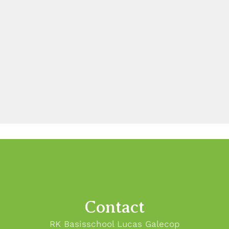
Contact
RK Basisschool Lucas Galecop