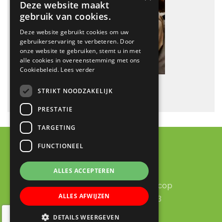
Deze website maakt
gebruik van cookies.
Deze website gebruikt cookies om uw
gebruikerservaring te verbeteren. Door
onze website te gebruiken, stemt u in met
alle cookies in overeenstemming met ons
Cookiebeleid.
Lees verder
STRIKT NOODZAKELIJK
PRESTATIE
TARGETING
FUNCTIONEEL
Contact
ALLES ACCEPTEREN
RK Basisschool Lucas Galecop
ALLES AFWIJZEN
Aert de Gelderhage 1 - 3
3437 KB Nieuwegein
DETAILS WEERGEVEN