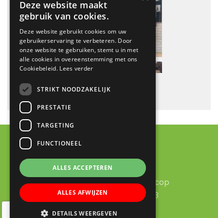
Deze website maakt
gebruik van cookies.
Deze website gebruikt cookies om uw
gebruikerservaring te verbeteren. Door
onze website te gebruiken, stemt u in met
alle cookies in overeenstemming met ons
Cookiebeleid.
Lees verder
STRIKT NOODZAKELIJK
PRESTATIE
TARGETING
FUNCTIONEEL
Contact
ALLES ACCEPTEREN
RK Basisschool Lucas Galecop
ALLES AFWIJZEN
Aert de Gelderhage 1 - 3
3437 KB Nieuwegein
DETAILS WEERGEVEN