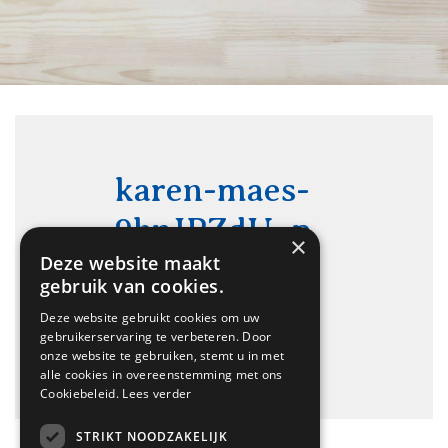
karen-maes-
9bnJPZdU_p
×
U-unsplash
Deze website maakt
gebruik van cookies.
Deze website gebruikt cookies om uw
gebruikerservaring te verbeteren. Door
onze website te gebruiken, stemt u in met
alle cookies in overeenstemming met ons
Cookiebeleid.
Lees verder
STRIKT NOODZAKELIJK