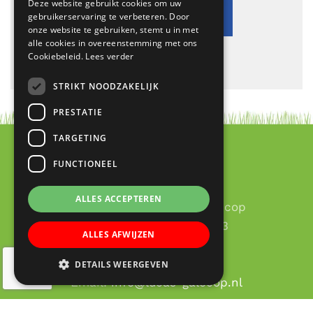
Deze website gebruikt cookies om uw
gebruikerservaring te verbeteren. Door
onze website te gebruiken, stemt u in met
alle cookies in overeenstemming met ons
Cookiebeleid.
Lees verder
STRIKT NOODZAKELIJK
PRESTATIE
TARGETING
FUNCTIONEEL
Contact
ALLES ACCEPTEREN
RK Basisschool Lucas Galecop
Aert de Gelderhage 1 - 3
ALLES AFWIJZEN
3437 KB Nieuwegein
030 – 60 377 49
DETAILS WEERGEVEN
Email:
info@lucas-galecop.nl