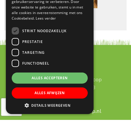
gebruikerservaring te verbeteren. Door
onze website te gebruiken, stemt u in met
alle cookies in overeenstemming met ons
Cookiebeleid.
Lees verder
STRIKT NOODZAKELIJK
PRESTATIE
TARGETING
FUNCTIONEEL
Contact
ALLES ACCEPTEREN
RK Basisschool Lucas Galecop
Aert de Gelderhage 1 - 3
ALLES AFWIJZEN
3437 KB Nieuwegein
030 – 60 377 49
DETAILS WEERGEVEN
Email:
info@lucas-galecop.nl
© Copyright 2020 - 2026
Lucas Galecop Nieuwegein
·