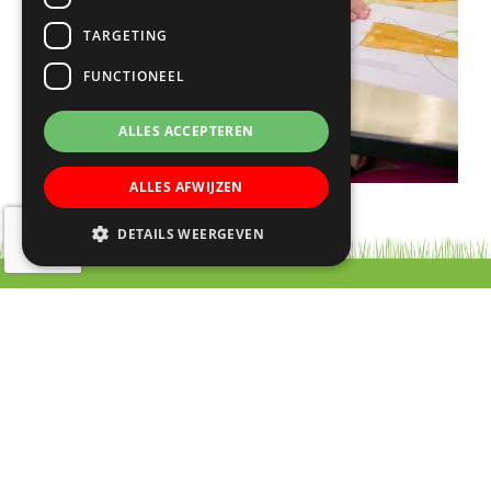
TARGETING
FUNCTIONEEL
ALLES ACCEPTEREN
ALLES AFWIJZEN
DETAILS WEERGEVEN
Contact
RK Basisschool Lucas Galecop
Aert de Gelderhage 1 - 3
3437 KB Nieuwegein
030 – 60 377 49