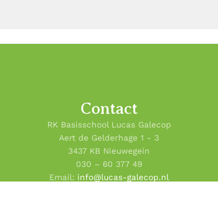
Contact
RK Basisschool Lucas Galecop
Aert de Gelderhage 1 - 3
3437 KB Nieuwegein
030 – 60 377 49
Email:
info@lucas-galecop.nl
Copyright 2020 - 2026
Lucas Galecop Nieuwegein
· All rights rese