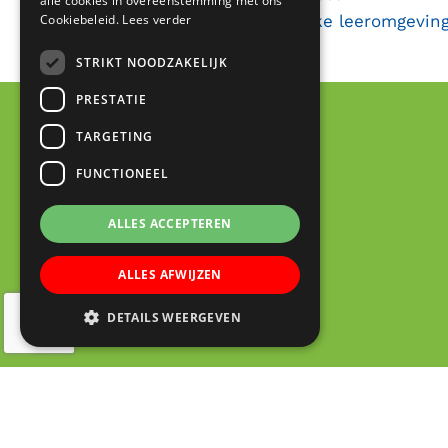
alle cookies in overeenstemming met ons
Cookiebeleid.
Lees verder
•
Waarom een rijke leeromgevin
STRIKT NOODZAKELIJK
PRESTATIE
TARGETING
FUNCTIONEEL
ALLES ACCEPTEREN
ALLES AFWIJZEN
DETAILS WEERGEVEN
© 