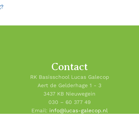
g?
Contact
RK Basisschool Lucas Galecop
Aert de Gelderhage 1 - 3
3437 KB Nieuwegein
030 – 60 377 49
Email:
info@lucas-galecop.nl
Copyright 2020 - 2026
Lucas Galecop Nieuwegein
· All rights rese