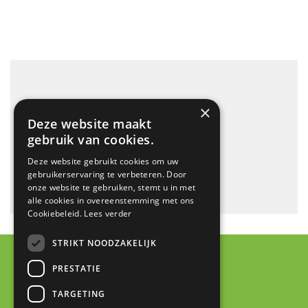
duurzaam
×
Deze website maakt
gebruik van cookies.
Deze website gebruikt cookies om uw
gebruikerservaring te verbeteren. Door
onze website te gebruiken, stemt u in met
alle cookies in overeenstemming met ons
Cookiebeleid.
Lees verder
STRIKT NOODZAKELIJK
PRESTATIE
Contact
TARGETING