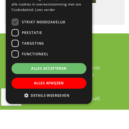
alle cookies in overeenstemming met ons
Cookiebeleid.
Lees verder
STRIKT NOODZAKELIJK
PRESTATIE
TARGETING
FUNCTIONEEL
Contact
RK Basisschool Lucas Galecop
ALLES ACCEPTEREN
Aert de Gelderhage 1 - 3
3437 KB Nieuwegein
ALLES AFWIJZEN
030 – 60 377 49
DETAILS WEERGEVEN
Email:
info@lucas-galecop.nl
© Copyright 2020 - 2026
Lucas Galecop Nieuwegein
·
All rights reserved