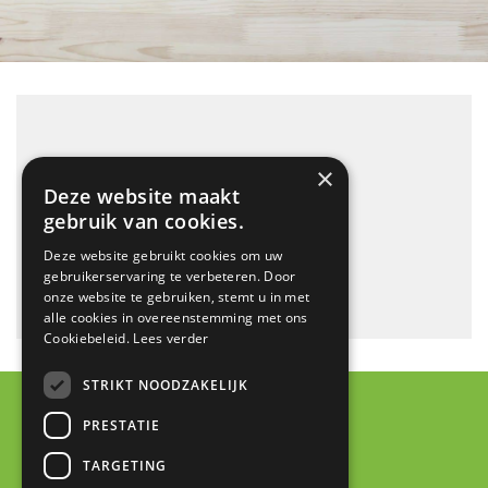
DSC_0357
×
Deze website maakt
gebruik van cookies.
Deze website gebruikt cookies om uw
gebruikerservaring te verbeteren. Door
onze website te gebruiken, stemt u in met
alle cookies in overeenstemming met ons
Cookiebeleid.
Lees verder
STRIKT NOODZAKELIJK
PRESTATIE
Contact
TARGETING