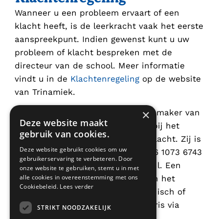
Wanneer u een probleem ervaart of een
klacht heeft, is de leerkracht vaak het eerste
aanspreekpunt. Indien gewenst kunt u uw
probleem of klacht bespreken met de
directeur van de school. Meer informatie
vindt u in de
Klachtenregeling
op de website
van Trinamiek.
×
De vertrouwenspersoon Rita Wielemaker van
Deze website maakt
het GIMD kan ouders begeleiden bij het
gebruik van cookies.
bespreken van een probleem of klacht. Zij is
Deze website gebruikt cookies om uw
bereikbaar via telefoonnummer 06 1073 6743
gebruikerservaring te verbeteren. Door
of via e-mail r.wielemaker@gimd.nl. Een
onze website te gebruiken, stemt u in met
alle cookies in overeenstemming met ons
probleem of klacht voorleggen aan het
Cookiebeleid.
Lees verder
bestuur van Trinamiek kan telefonisch of
schriftelijk bij de bestuurssecretaris via
STRIKT NOODZAKELIJK
telefoonnummer 030 6868 438 of