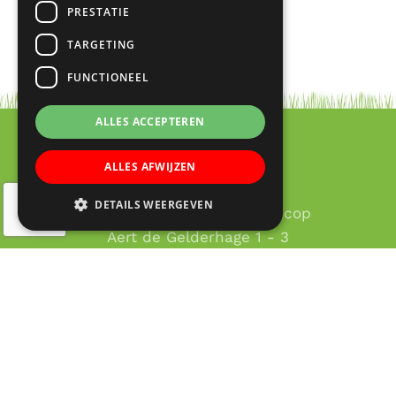
PRESTATIE
info@trinamiek.nl
.
TARGETING
FUNCTIONEEL
ALLES ACCEPTEREN
ALLES AFWIJZEN
Contact
DETAILS WEERGEVEN
RK Basisschool Lucas Galecop
Aert de Gelderhage 1 - 3
3437 KB Nieuwegein
030 – 60 377 49
Email:
info@lucas-galecop.nl
© Copyright 2020 - 2026
Lucas Galecop Nieuwegein
·
All rights reserved