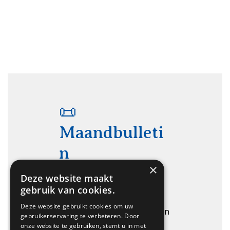
📜
Maandbulleti
n
×
Deze website maakt
Wordt afgeleverd in uw
gebruik van cookies.
mailbox. Nog niet
Deze website gebruikt cookies om uw
geabonneerd? Aanmelden
gebruikerservaring te verbeteren. Door
kan
via deze link
onze website te gebruiken, stemt u in met