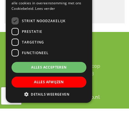
alle cookies in overeenstemming met ons
Cookiebeleid.
Lees verder
STRIKT NOODZAKELIJK
PRESTATIE
TARGETING
FUNCTIONEEL
Contact
RK Basisschool Lucas Galecop
ALLES ACCEPTEREN
Aert de Gelderhage 1 - 3
3437 KB Nieuwegein
ALLES AFWIJZEN
030 – 60 377 49
DETAILS WEERGEVEN
Email:
info@lucas-galecop.nl
© Copyright 2020 - 2026
Lucas Galecop Nieuwegein
·
All rights reserved