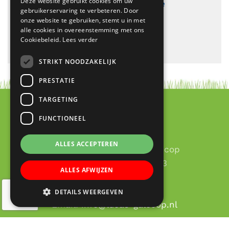
Deze website gebruikt cookies om uw
Aanmelden kan
via deze
gebruikerservaring te verbeteren. Door
link
onze website te gebruiken, stemt u in met
alle cookies in overeenstemming met ons
Cookiebeleid.
Lees verder
STRIKT NOODZAKELIJK
PRESTATIE
TARGETING
FUNCTIONEEL
Contact
ALLES ACCEPTEREN
RK Basisschool Lucas Galecop
Aert de Gelderhage 1 - 3
ALLES AFWIJZEN
3437 KB Nieuwegein
030 – 60 377 49
DETAILS WEERGEVEN
Email:
info@lucas-galecop.nl