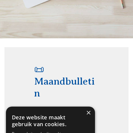
📜
Maandbulleti
n
×
Wordt afgeleverd in uw
Deze website maakt
mailbox. Nog niet
gebruik van cookies.
geabonneerd?