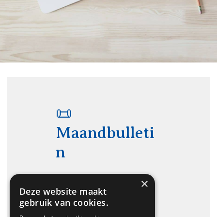
📜
Maandbulleti
n
×
Wordt afgeleverd in uw
Deze website maakt
mailbox. Nog niet
gebruik van cookies.
geabonneerd?