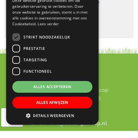
Deze website gebruikt cookies om uw
Aanmelden kan
via deze
gebruikerservaring te verbeteren. Door
link
onze website te gebruiken, stemt u in met
alle cookies in overeenstemming met ons
Cookiebeleid.
Lees verder
STRIKT NOODZAKELIJK
PRESTATIE
TARGETING
FUNCTIONEEL
Contact
ALLES ACCEPTEREN
RK Basisschool Lucas Galecop
Aert de Gelderhage 1 - 3
ALLES AFWIJZEN
3437 KB Nieuwegein
030 – 60 377 49
DETAILS WEERGEVEN
Email:
info@lucas-galecop.nl