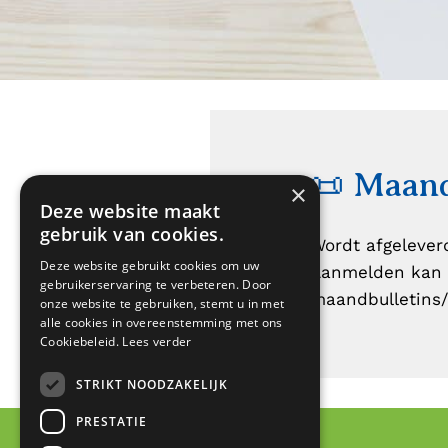
📜 Maand
×
Deze website maakt
gebruik van cookies.
Wordt afgelever
Deze website gebruikt cookies om uw
Aanmelden kan 
gebruikerservaring te verbeteren. Door
maandbulletins/
onze website te gebruiken, stemt u in met
alle cookies in overeenstemming met ons
Cookiebeleid.
Lees verder
STRIKT NOODZAKELIJK
PRESTATIE