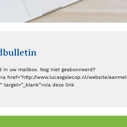
bulletin
d in uw mailbox. Nog niet geabonneerd?
<a href="
http://www.lucasgalecop.nl/website/aanme
”
target=”_blank”>via deze link