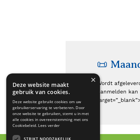
📜 Maand
×
Wordt afgelever
Deze website maakt
gebruik van cookies.
Aanmelden kan
target=”_blank”>
Deze website gebruikt cookies om uw
gebruikerservaring te verbeteren. Door
onze website te gebruiken, stemt u in met
alle cookies in overeenstemming met ons
Cookiebeleid.
Lees verder
STRIKT NOODZAKELIJK