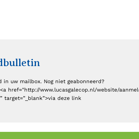
bulletin
d in uw mailbox. Nog niet geabonneerd?
<a href="
http://www.lucasgalecop.nl/website/aanme
”
target=”_blank”>via deze link