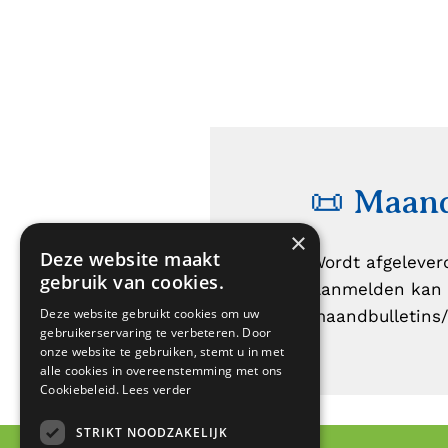
📜 Maand
×
Deze website maakt
Wordt afgelever
gebruik van cookies.
Aanmelden kan 
Deze website gebruikt cookies om uw
maandbulletins/
gebruikerservaring te verbeteren. Door
onze website te gebruiken, stemt u in met
alle cookies in overeenstemming met ons
Cookiebeleid.
Lees verder
STRIKT NOODZAKELIJK