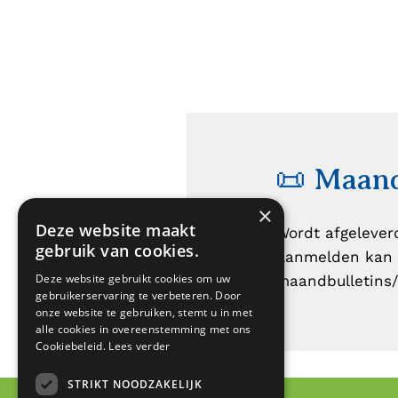
📜 Maand
×
Deze website maakt
Wordt afgelever
gebruik van cookies.
Aanmelden kan 
Deze website gebruikt cookies om uw
maandbulletins/
gebruikerservaring te verbeteren. Door
onze website te gebruiken, stemt u in met
alle cookies in overeenstemming met ons
Cookiebeleid.
Lees verder
STRIKT NOODZAKELIJK