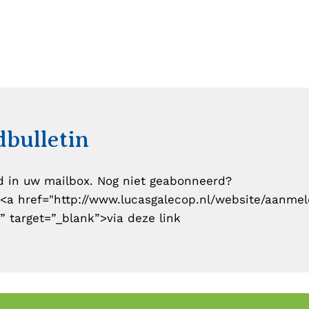
bulletin
d in uw mailbox. Nog niet geabonneerd?
<a href="
http://www.lucasgalecop.nl/website/aanme
”
target=”_blank”>via deze link