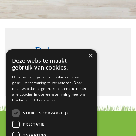
Drie
×
Deze website maakt
Koningen
gebruik van cookies.
Deze website gebruikt cookies om uw
gebruikerservaring te verbeteren. Door
onze website te gebruiken, stemt u in met
alle cookies in overeenstemming met ons
Cookiebeleid.
Lees verder
STRIKT NOODZAKELIJK
PRESTATIE
TARGETING