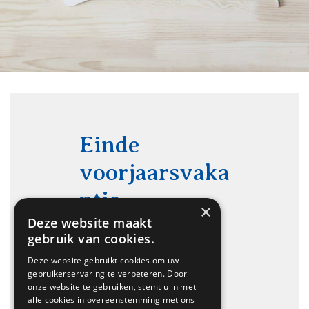
Einde
voorjaarsvaka
ntie,
×
start school 0
Deze website maakt
gebruik van cookies.
8:30 uur
Deze website gebruikt cookies om uw
gebruikerservaring te verbeteren. Door
onze website te gebruiken, stemt u in met
alle cookies in overeenstemming met ons