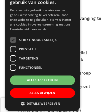
gebruik van cookies.
Deze website gebruikt cookies om uw
gebruikerservaring te verbeteren. Door
Wanneer het niet is gelukt om vervanging te
onze website te gebruiken, stemt u in met
alle cookies in overeenstemming met ons
regelen, dan gelden de volgende
Cookiebeleid.
Lees verder
uitgangspunten:
STRIKT NOODZAKELIJK
PRESTATIE
het werk van MT, IB en Remedial
TARGETING
Teaching wordt zoveel mogelijk
gecontinueerd;
FUNCTIONEEL
er wordt op parttimers een beroep
gedaan meer te werken;
ALLES ACCEPTEREN
4e jaar studenten, worden ingezet
ALLES AFWIJZEN
DETAILS WEERGEVEN
Als bovenstaande oplossingen niet