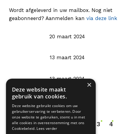
Wordt afgeleverd in uw mailbox. Nog niet
geabonneerd? Aanmelden kan
via deze link
20 maart 2024
13 maart 2024
13 maart 2024
×
Deze website maakt
gebruik van cookies.
11 februari 2024
Deze website gebruikt cookies om uw
gebruikerservaring te verbeteren. Door
onze website te gebruiken, stemt u in met
Interim
Ga
Pagina
Pagina
Pagina
alle cookies in overeenstemming met ons
«
Vorige pagina
1
3
4
…
pagina's
Cookiebeleid.
Lees verder
naar